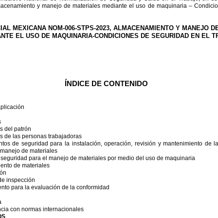
enamiento y manejo de materiales mediante el uso de maquinaria – Condicione
IAL MEXICANA NOM-006-STPS-2023, ALMACENAMIENTO Y MANEJO D
NTE EL USO DE MAQUINARIA-CONDICIONES DE SEGURIDAD EN EL 
ÍND
ICE DE CONTENIDO
plicación
s
s del patrón
s de las personas trabajadoras
ntos de seguridad para la instalación, operación, revisión y mantenimiento de l
l manejo de materiales
 seguridad para el manejo de materiales por medio del uso de maquinaria
ento de materiales
ión
de inspección
nto para la evaluación de la conformidad
a
cia con normas internacionales
OS