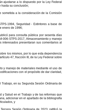
n ajustarse a lo dispuesto por la Ley Federal
 hasta su conclusión;
ue sometida a la consideración de la Comisión
STPS-1994, Seguridad - Extintores a base de
 de enero de 1996;
ublicó para consulta pública por sesenta días
-NOM-006-STPS-2017, Almacenamiento y manejo
os interesados presentaran sus comentarios al
sobre los mismos, por lo que esta dependencia
tículo 47, fracción III, de la Ley Federal sobre
 y manejo de materiales mediante el uso de
odificaciones con el propósito de dar claridad,
el Trabajo, en su Segunda Sesión Ordinaria de
d y Salud en el Trabajo y de las reformas que
na, adicionar en el apartado de la bibliografía
ticulados, y
Tercera Sesión Ordinaria de 2023, ratificó la