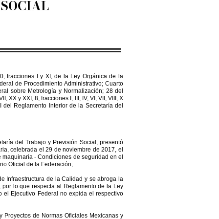
 SOCIAL
acciones I y XI, de la Ley Orgánica de la
ederal de Procedimiento Administrativo; Cuarto
ederal sobre Metrología y Normalización; 28 del
XX y XXI, 8, fracciones I, III, IV, VI, VII, VIII, X
I del Reglamento Interior de la Secretaría del
taría del Trabajo y Previsión Social, presentó
ria, celebrada el 29 de noviembre de 2017, el
maquinaria - Condiciones de seguridad en el
io Oficial de la Federación;
e Infraestructura de la Calidad y se abroga la
o, por lo que respecta al Reglamento de la Ley
 el Ejecutivo Federal no expida el respectivo
s y Proyectos de Normas Oficiales Mexicanas y