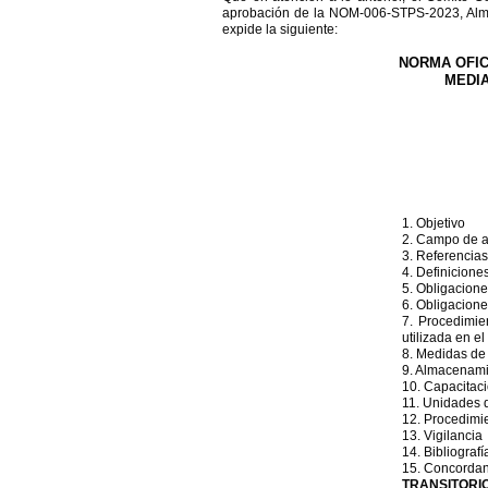
aprobación de la NOM-006-STPS-2023, Almac
expide la siguiente:
NORMA OFIC
MEDIA
1. Objetivo
2. Campo de a
3. Referencias
4. Definicione
5. Obligacione
6. Obligacione
7. Procedimie
utilizada en e
8. Medidas de
9. Almacenami
10. Capacitac
11. Unidades 
12. Procedimie
13. Vigilancia
14. Bibliografí
15. Concordan
TRANSITORI