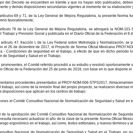
gor del Decreto se encuentren en trámite y que no hayan sido publicados, deberá
mento y demás disposiciones secundarias vigentes al momento de su elaboración y
rtículos 69 y 71, de la Ley General de Mejora Regulatoria, la presente Norma f
aminó favorablemente;
artículo 78 de la Ley General de Mejora Regulatoria, se abrogará la NOM-101-
 Trabajo y Previsión Social y publicada en el Diario Oficial de la Federación el 8
rtículo 47, fracción I, de la Ley Federal sobre Metrología y Normalización, se p
ración el 26 de diciembre de 2017, el Proyecto de Norma Oficial Mexicana PROY
a - Condiciones de seguridad en el trabajo, a efecto de que en dicho periodo l
n de Seguridad y Salud en el Trabajo;
 promoventes, el Comité referido procedió a su estudio y resolvió oportunamente 
o Oficial de la Federación del 25 de junio de 2018, con base en lo que dispone el ar
entarios procedentes presentados al PROY-NOM-006-STPS2017, Almacenamiento
rabajo, así como de la revisión final del propio proyecto, se realizaron diversas m
s disposiciones que aplican en los centros de trabajo;
ciones el Comité Consultivo Nacional de Normalización de Seguridad y Salud en 
ir de la aprobación del Comité Consultivo Nacional de Normalización de Segurida
resulta necesario actualizar el año de la clave de la presente Norma Oficial Mexica
iesgo ergonómico en el trabajo, así como, textos editoriales, y nuevos términos y ar
onsultivo Nacional de Normalización de Seguridad y Salud en el Trabajo, en su 