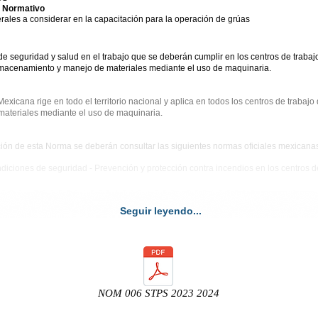
o Normativo
ales a considerar en la capacitación para la operación de grúas
seguridad y salud en el trabajo que se deberán cumplir en los centros de trabajo 
lmacenamiento y manejo de materiales mediante el uso de maquinaria.
cana rige en todo el territorio nacional y aplica en todos los centros de trabajo
ateriales mediante el uso de maquinaria.
ón de esta Norma se deberán consultar las siguientes normas oficiales mexicanas v
iones de seguridad - Prevención y protección contra incendios en los centros de
Seguir leyendo...
NOM 006 STPS 2023 2024