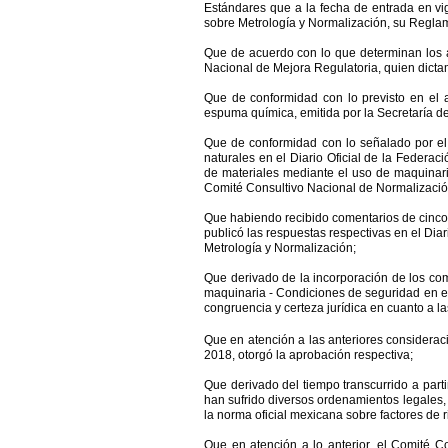
Estándares que a la fecha de entrada en vi
sobre Metrología y Normalización, su Regla
Que de acuerdo con lo que determinan los a
Nacional de Mejora Regulatoria, quien dict
Que de conformidad con lo previsto en el 
espuma química, emitida por la Secretaría del
Que de conformidad con lo señalado por el a
naturales en el Diario Oficial de la Fede
de materiales mediante el uso de maquinari
Comité Consultivo Nacional de Normalizació
Que habiendo
recibido comentarios de cinco
publicó las respuestas respectivas en el Diari
Metrología y Normalización;
Que derivado de la incorporación de los c
om
maquinaria - Condiciones de seguridad en el t
congruencia y certeza jurídica en cuanto a la
Que en atención a las anteriores considera
2018, otorgó la aprobación respectiva;
Que derivado del tiempo transcurrido a part
han sufrido diversos ordenamientos legales, 
la norma oficial mexicana sobre factores de r
Que en atención a lo anterior, el Comité C