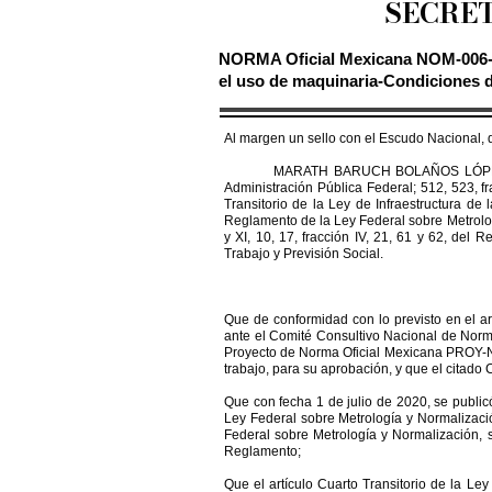
SECRET
NORMA Oficial Mexicana NOM-006-S
el uso de maquinaria-Condiciones d
Al margen un sello con el Escudo Nacional, q
MARATH BARUCH BOLAÑOS LÓPEZ, Secretario
Administración Pública Federal; 512, 523, fr
Transitorio de la Ley de Infraestructura de 
Reglamento de la Ley Federal sobre Metrología y N
y XI, 10, 17, fracción IV, 21, 61 y 62, del
Trabajo y Previsión Social.
Que de conformidad con lo previsto en el art
ante el Comité Consultivo Nacional de Norm
Proyecto de Norma Oficial Mexicana PROY-N
trabajo, para su aprobación, y que el citado
Que con fecha 1 de julio de 2020, se public
Ley Federal sobre Metrología y Normalizació
Federal sobre Metrología y Normalización, 
Reglamento;
Que el artículo Cuarto Transitorio de la Le