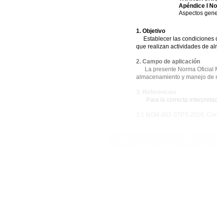
Apéndice I N
Aspectos gener
1. Objetivo
Establecer las condiciones de 
que realizan actividades de a
2. Campo de aplicación
La presente Norma Oficial Mexi
almacenamiento y manejo de m
3. Referencias
Para la correcta interpretaci
3.1 NOM-002-STPS-2010, Condic