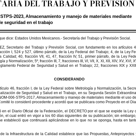
ARIA DEL TRABAJO Y PREVISION
TPS-2023, Almacenamiento y manejo de materiales mediante
e seguridad en el trabajo
ue dice: Estados Unidos Mexicanos.- Secretaría del Trabajo y Previsión Social.
 del Trabajo y Previsión Social, con fundamento en los artículos 40, fr
acción I, 524 y 527, último párrafo, de la Ley Federal del Trabajo; 4, de la Ley F
la Calidad; 40, fracción VII, 41, 47, fracción IV, 51, primer párrafo, de la Ley F
ormalización; 5º, fracción III, 7, fracciones III, VI, VII, X, XI, XII, XIV, XV, XVI, XVII, 
 Reglamento Federal de Seguridad y Salud en el Trabajo; 22, fracciones XIX y XXII
CONSIDERANDO
ículo 46, fracción I, de la Ley Federal sobre Metrología y Normalización, la Secre
alización de Seguridad y Salud en el Trabajo, en su Segunda Sesión Extraordina
OM-006-STPS-2017, Almacenamiento y manejo de materiales mediante el uso de 
 Comité lo consideró procedente y acordó que se publicara como Proyecto en el Diar
ó en el Diario Oficial de la Federación, el DECRETO por el que se expide la Ley d
n, el cual entró en vigor a los 60 días siguientes de su publicación; sin embarg
se estableció que continuará aplicándose en lo que no se oponga, hasta en tanto
y de la Infraestructura de la Calidad establece que las Propuestas, Anteproyecto