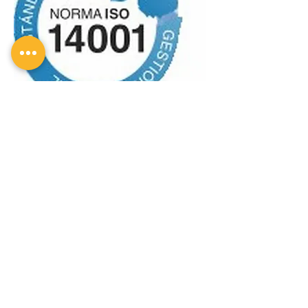
Declaración de una Política Ambiental.
Esta debe cumplir un mejoramiento
continuo y prevención de la
contaminación, además de dar
cumplimiento a la reglamentación
ambiental (debidamente documentada y
comunicada a los empleados).
Planificación de Procedimientos, con el
objeto de identificar los aspectos
ambientales de sus actividades y
determinar aquellos que tienen impactos
negativos sobre el medio ambiente.
Implementación y operación de una
estructura que defina las funciones,
responsabilidades y autoridades para